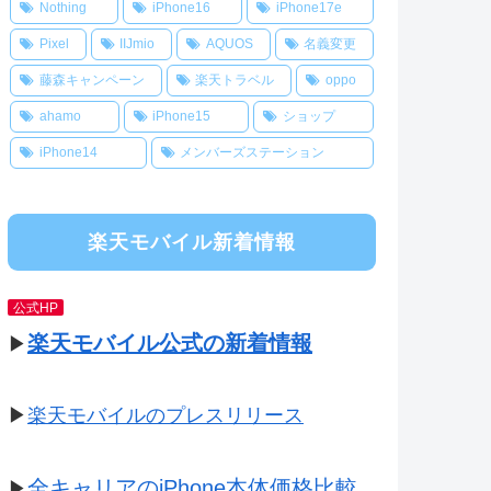
Nothing
iPhone16
iPhone17e
Pixel
IIJmio
AQUOS
名義変更
藤森キャンペーン
楽天トラベル
oppo
ahamo
iPhone15
ショップ
iPhone14
メンバーズステーション
楽天モバイル新着情報
公式HP
楽天モバイル公式の新着情報
▶
▶
楽天モバイルのプレスリリース
全キャリアのiPhone本体価格比較
▶