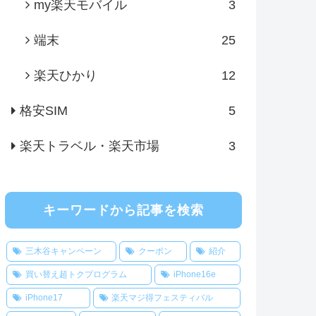
my楽天モバイル
3
端末
25
楽天ひかり
12
格安SIM
5
楽天トラベル・楽天市場
3
キーワードから記事を検索
三木谷キャンペーン
クーポン
紹介
買い替え超トクプログラム
iPhone16e
iPhone17
楽天マジ得フェスティバル