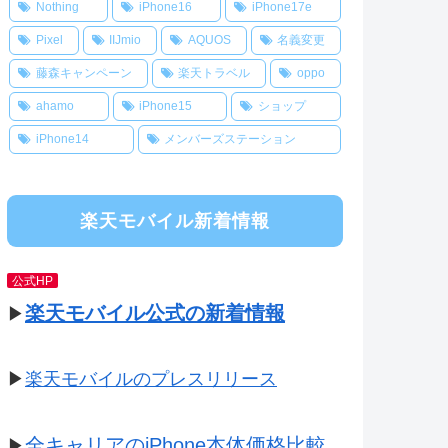
Nothing
iPhone16
iPhone17e
Pixel
IIJmio
AQUOS
名義変更
藤森キャンペーン
楽天トラベル
oppo
ahamo
iPhone15
ショップ
iPhone14
メンバーズステーション
楽天モバイル新着情報
公式HP
楽天モバイル公式の新着情報
▶
▶
楽天モバイルのプレスリリース
全キャリアのiPhone本体価格比較
▶