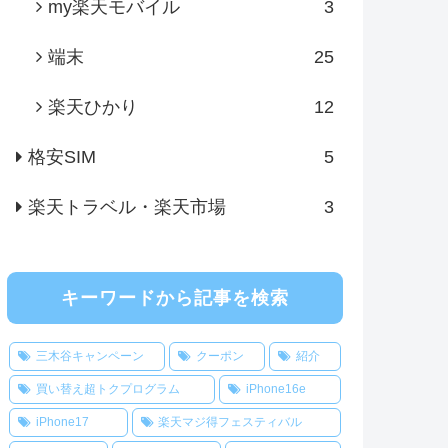
my楽天モバイル
3
端末
25
楽天ひかり
12
格安SIM
5
楽天トラベル・楽天市場
3
キーワードから記事を検索
三木谷キャンペーン
クーポン
紹介
買い替え超トクプログラム
iPhone16e
iPhone17
楽天マジ得フェスティバル