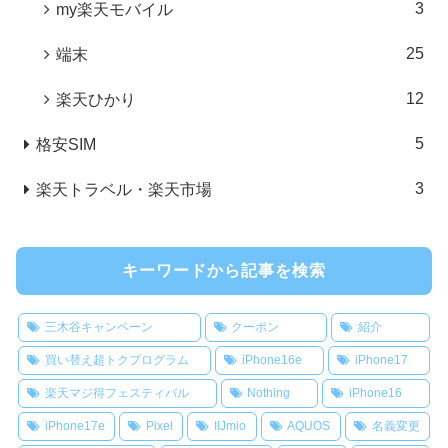
3
my楽天モバイル
25
端末
12
楽天ひかり
5
格安SIM
3
楽天トラベル・楽天市場
キーワードから記事を検索
三木谷キャンペーン
クーポン
紹介
買い替え超トクプログラム
iPhone16e
iPhone17
楽天マジ得フェスティバル
Nothing
iPhone16
iPhone17e
Pixel
IIJmio
AQUOS
名義変更