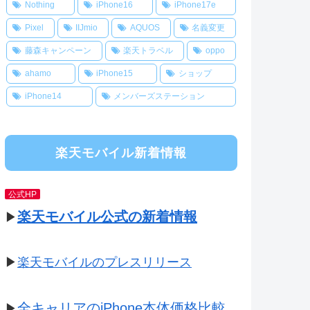
Nothing
iPhone16
iPhone17e
Pixel
IIJmio
AQUOS
名義変更
藤森キャンペーン
楽天トラベル
oppo
ahamo
iPhone15
ショップ
iPhone14
メンバーズステーション
楽天モバイル新着情報
公式HP
楽天モバイル公式の新着情報
▶
▶
楽天モバイルのプレスリリース
全キャリアのiPhone本体価格比較
▶