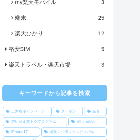
my楽天モバイル
3
端末
25
楽天ひかり
12
格安SIM
5
楽天トラベル・楽天市場
3
キーワードから記事を検索
三木谷キャンペーン
クーポン
紹介
買い替え超トクプログラム
iPhone16e
iPhone17
楽天マジ得フェスティバル