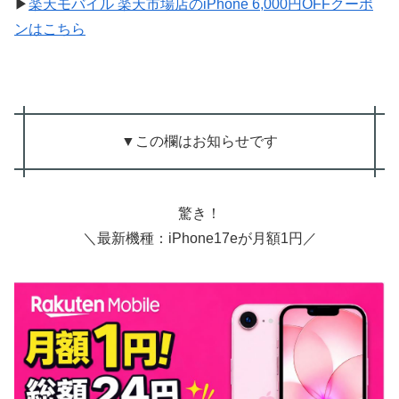
▶
楽天モバイル 楽天市場店のiPhone 6,000円OFFクーポ
ンはこちら
▼この欄はお知らせです
驚き！
＼最新機種：iPhone17eが月額1円／