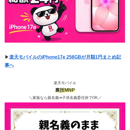
▶
楽天モバイルのiPhone17e 256GBが月額1円まとめ記
事へ
楽天モバイル
裏技MNP
＼家族なら親名義➔子供名義委任状でOK／