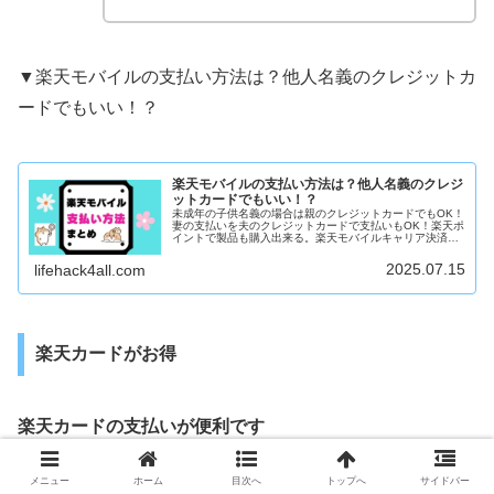
▼楽天モバイルの支払い方法は？他人名義のクレジットカ
ードでもいい！？
楽天モバイルの支払い方法は？他人名義のクレジ
ットカードでもいい！？
未成年の子供名義の場合は親のクレジットカードでもOK！
妻の支払いを夫のクレジットカードで支払いもOK！楽天ポ
イントで製品も購入出来る。楽天モバイルキャリア決済。
楽天カードがお得
2025.07.15
lifehack4all.com
楽天カードがお得
楽天カードの支払いが便利です
・製品代金の48回払いが可能
メニュー
ホーム
目次へ
トップへ
サイドバー
・製品代金の分割払い手数料が無料