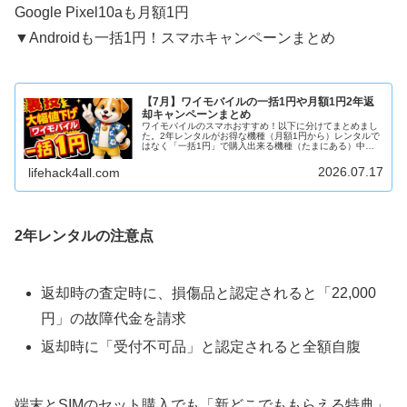
Google Pixel10aも月額1円
▼Androidも一括1円！スマホキャンペーンまとめ
【7月】ワイモバイルの一括1円や月額1円2年返
却キャンペーンまとめ
ワイモバイルのスマホおすすめ！以下に分けてまとめまし
た。2年レンタルがお得な機種（月額1円から）レンタルで
はなく「一括1円」で購入出来る機種（たまにある）中古
iPhone回線契約なしでも買える「SIMフリー端末」※クレ
ジットカード払いだけで...
2026.07.17
lifehack4all.com
2年レンタルの注意点
返却時の査定時に、損傷品と認定されると「22,000
円」の故障代金を請求
返却時に「受付不可品」と認定されると全額自腹
端末とSIMのセット購入でも「新どこでももらえる特典」