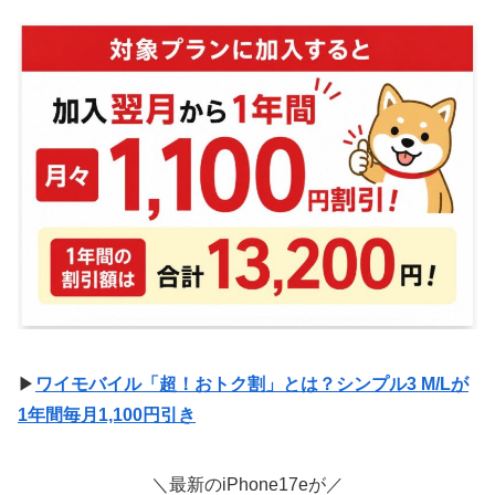
▶
ワイモバイル「超！おトク割」とは？シンプル3 M/Lが
1年間毎月1,100円引き
＼最新のiPhone17eが／