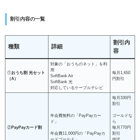
割引内容の一覧
割引内
種類
詳細
容
対象の「おうちのネット」を利
用
①
おうち割 光セット
毎月1,650
SoftBank Air
（A）
円割引
SoftBank 光
対応しているケーブルテレビ
毎月330円
割引
年会費無料の「PayPayカー
ゴールドな
ド」
ら
②
PayPayカード割
毎月770円
年会費11,000円の「PayPayカ
割引
ードゴールド」
内訳