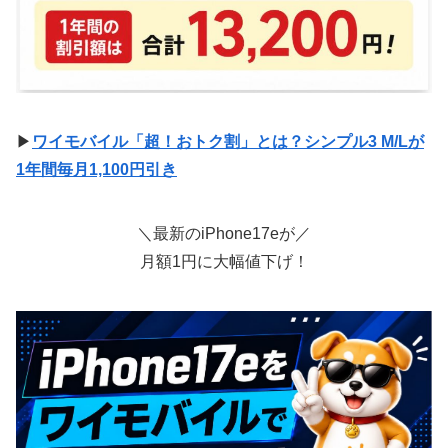
▶
ワイモバイル「超！おトク割」とは？シンプル3 M/Lが
1年間毎月1,100円引き
＼最新のiPhone17eが／
月額1円に大幅値下げ！