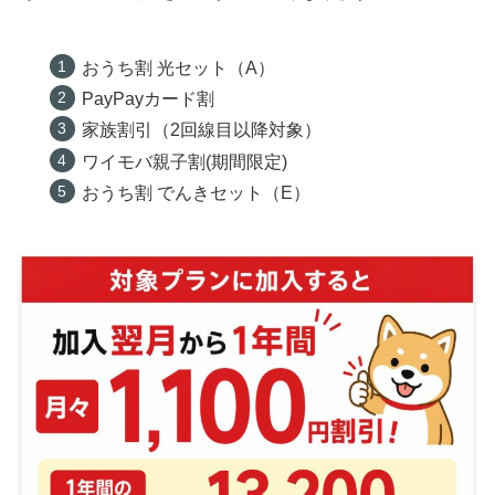
おうち割 光セット（A）
PayPayカード割
家族割引（2回線目以降対象）
ワイモバ親子割(期間限定)
おうち割 でんきセット（E）