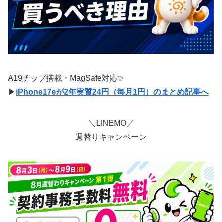
A19チップ搭載・MagSafe対応✨
▶
iPhone17eが2年実質24円（毎月1円）のまとめ記事へ
＼LINEMO／
週替りキャンペーン