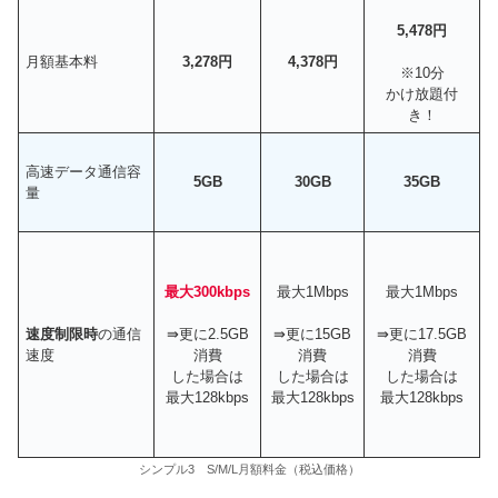
5,478円
月額基本料
3,278円
4,378円
※10分
かけ放題付
き！
高速データ通信容
5GB
30GB
35GB
量
最大300kbps
最大1Mbps
最大1Mbps
速度制限時
の通信
⇛更に2.5GB
⇛更に15GB
⇛更に17.5GB
速度
消費
消費
消費
した場合は
した場合は
した場合は
最大128kbps
最大128kbps
最大128kbps
シンプル3 S/M/L月額料金（税込価格）