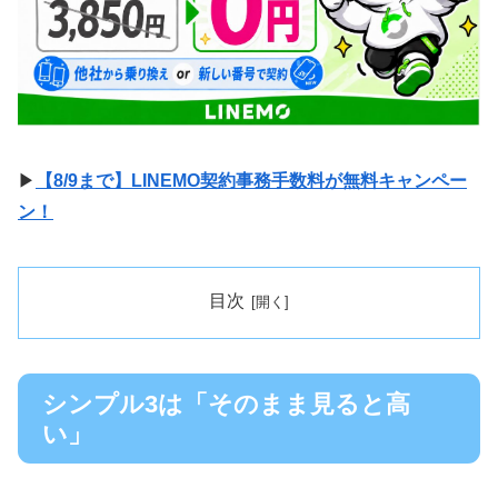
▶
【8/9まで】LINEMO契約事務手数料が無料キャンペー
ン！
目次
シンプル3は「そのまま見ると高
い」