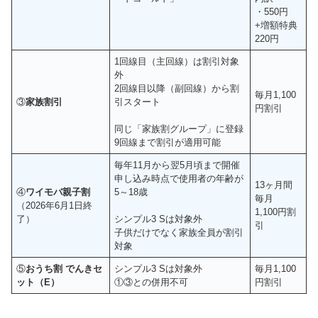
・550円
+増額特典
220円
1回線目（主回線）は割引対象
外
2回線目以降（副回線）から割
毎月1,100
③
家族割引
引スタート
円割引
同じ「家族割グループ」に登録
9回線まで割引が適用可能
毎年11月から翌5月頃まで開催
申し込み時点で使用者の年齢が
13ヶ月間
④
ワイモバ親子割
5～18歳
毎月
（2026年6月1日終
1,100円割
了）
シンプル3 Sは対象外
引
子供だけでなく家族全員が割引
対象
⑤
おうち割 でんきセ
シンプル3 Sは対象外
毎月1,100
ット（E）
①③との併用不可
円割引