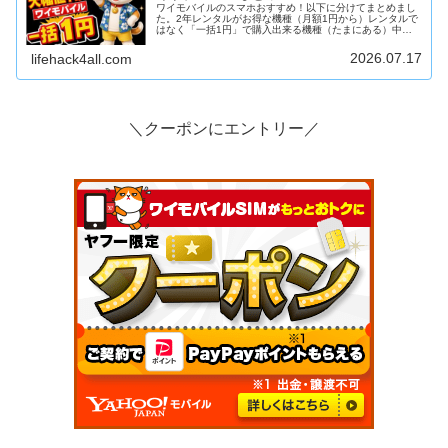
ワイモバイルのスマホおすすめ！以下に分けてまとめまし
た。2年レンタルがお得な機種（月額1円から）レンタルで
はなく「一括1円」で購入出来る機種（たまにある）中古
iPhone回線契約なしでも買える「SIMフリー端末」※クレ
ジットカード払いだけで...
2026.07.17
lifehack4all.com
＼クーポンにエントリー／