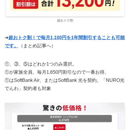
超おトク割
➔
超おトク割！で毎月1,100円を1年間割引することも可能
です。
（まとめ記事へ）
①、③、⑤はどれか1つのみ選択。
①が家族全員、毎月1,650円割引なので一番お得。
①はSoftBank Air、またはSoftBank 光を契約。「NURO光
でんわ」契約者も対象