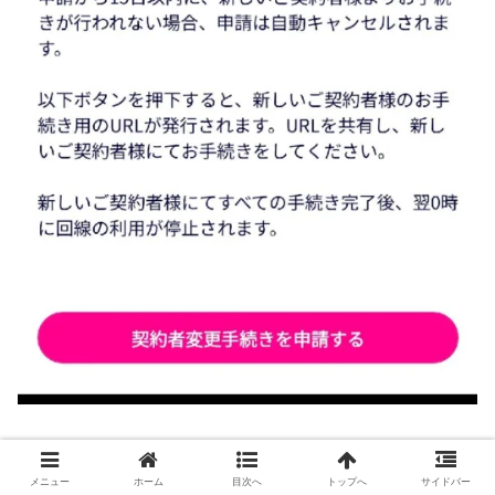
申請から15日以内に、新しい契約者が手続きをしなけれ
メニュー
ホーム
目次へ
トップへ
サイドバー
ば、申請は自動的にキャンセルされます。