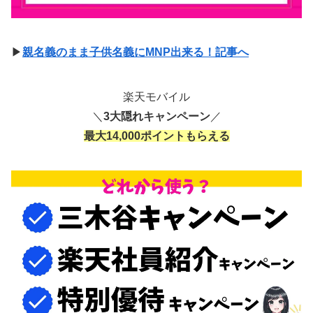
▶
親名義のまま子供名義にMNP出来る！記事へ
楽天モバイル
＼
3大隠れキャンペーン
／
最大14,000ポイントもらえる