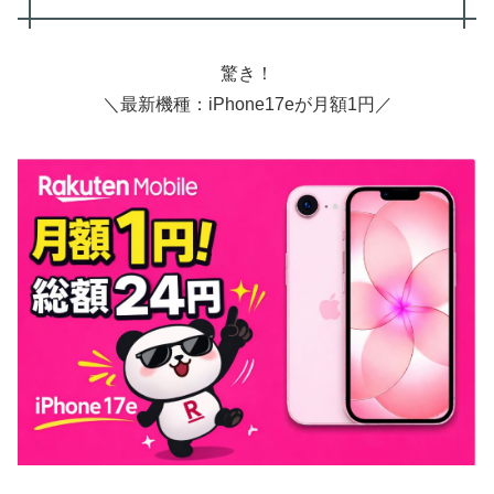
驚き！
＼最新機種：iPhone17eが月額1円／