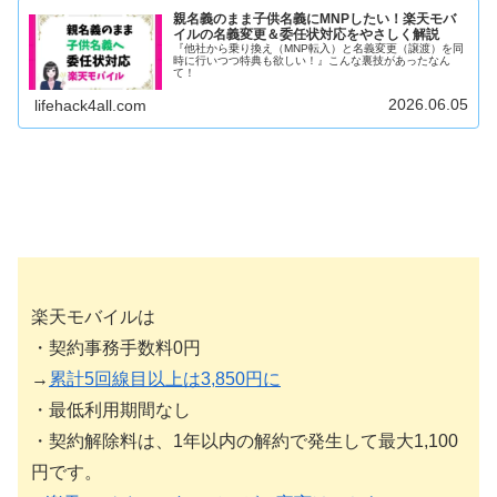
親名義のまま子供名義にMNPしたい！楽天モバ
イルの名義変更＆委任状対応をやさしく解説
『他社から乗り換え（MNP転入）と名義変更（譲渡）を同
時に行いつつ特典も欲しい！』こんな裏技があったなん
て！
2026.06.05
lifehack4all.com
楽天モバイルは
・契約事務手数料0円
→
累計5回線目以上は3,850円に
・最低利用期間なし
・契約解除料は、1年以内の解約で発生して最大1,100
円です。