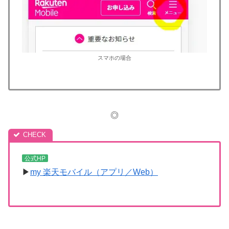
スマホの場合
◎
公式HP
▶
my 楽天モバイル（アプリ／Web）