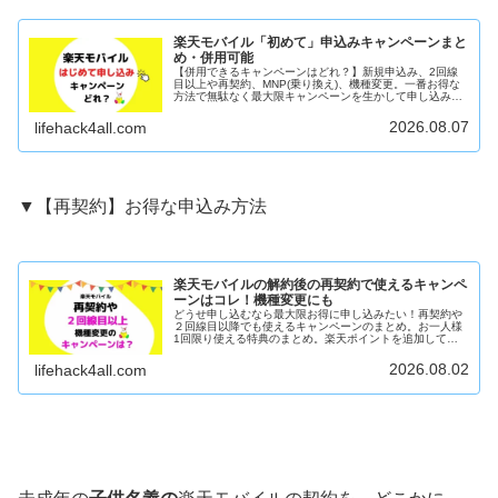
楽天モバイル「初めて」申込みキャンペーンまと
め・併用可能
【併用できるキャンペーンはどれ？】新規申込み、2回線
目以上や再契約、MNP(乗り換え)、機種変更。一番お得な
方法で無駄なく最大限キャンペーンを生かして申し込みま
しょう！
2026.08.07
lifehack4all.com
▼【再契約】お得な申込み方法
楽天モバイルの解約後の再契約で使えるキャンペ
ーンはコレ！機種変更にも
どうせ申し込むなら最大限お得に申し込みたい！再契約や
２回線目以降でも使えるキャンペーンのまとめ。お一人様
1回限り使える特典のまとめ。楽天ポイントを追加して申
し込む方法！SIMのみ、解約、MNP
2026.08.02
lifehack4all.com