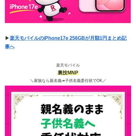
▶
楽天モバイルのiPhone17e 256GBが月額1円まとめ記
事へ
楽天モバイル
裏技MNP
＼家族なら親名義➔子供名義委任状でOK／