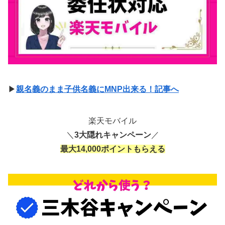
▶
親名義のまま子供名義にMNP出来る！記事へ
楽天モバイル
＼
3大隠れキャンペーン
／
最大14,000ポイントもらえる