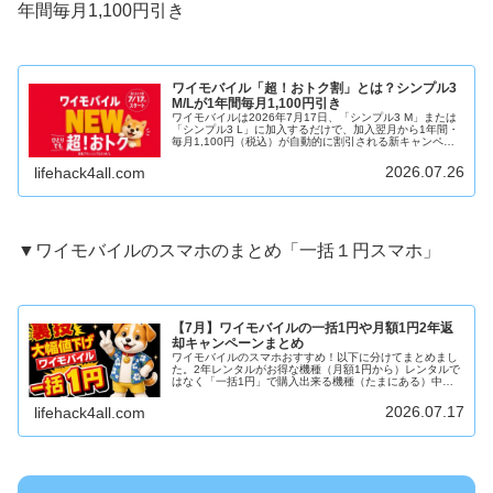
年間毎月1,100円引き
ワイモバイル「超！おトク割」とは？シンプル3
M/Lが1年間毎月1,100円引き
ワイモバイルは2026年7月17日、「シンプル3 M」または
「シンプル3 L」に加入するだけで、加入翌月から1年間・
毎月1,100円（税込）が自動的に割引される新キャンペー
ン「超！おトク割」を開始しました。家族割引やネット回
線とのセット契約...
2026.07.26
lifehack4all.com
▼ワイモバイルのスマホのまとめ「一括１円スマホ」
【7月】ワイモバイルの一括1円や月額1円2年返
却キャンペーンまとめ
ワイモバイルのスマホおすすめ！以下に分けてまとめまし
た。2年レンタルがお得な機種（月額1円から）レンタルで
はなく「一括1円」で購入出来る機種（たまにある）中古
iPhone回線契約なしでも買える「SIMフリー端末」※クレ
ジットカード払いだけで...
2026.07.17
lifehack4all.com