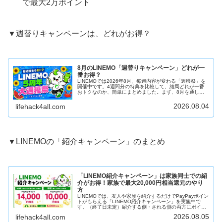
で最大2万ポイント
▼週替りキャンペーンは、どれがお得？
8月のLINEMO「週替りキャンペーン」どれが一
番お得？
LINEMOでは2026年8月、毎週内容が変わる「週穫祭」を
開催中です。4週間分の特典を比較して、結局どれが一番
おトクなのか、簡単にまとめました。まず、8月を通して
適用される「通常特典」はこちらです。LINEMOベストプ
ランVLINEMOベ...
2026.08.04
lifehack4all.com
▼LINEMOの「紹介キャンペーン」のまとめ
「LINEMO紹介キャンペーン」は家族同士での紹
介がお得！家族で最大20,000円相当還元のやり
方
LINEMOでは、友人や家族を紹介するだけでPayPayポイン
トがもらえる「LINEMO紹介キャンペーン」を実施中で
す。（終了日未定）紹介する側・される側の両方にポイン
トが付与されるお得なキャンペーン！この記事では、特典
2026.08.05
lifehack4all.com
内容や参加方法をわか...