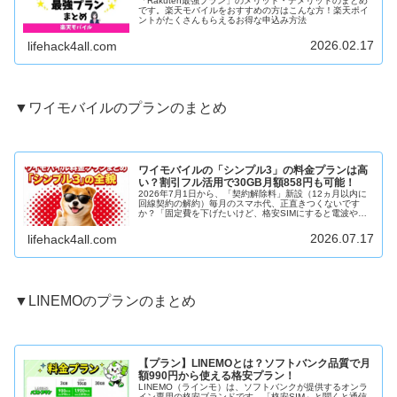
「Rakuten最強プラン」のメリット・デメリットのまとめ
です。楽天モバイルをおすすめの方はこんな方！楽天ポイ
ントがたくさんもらえるお得な申込み方法
2026.02.17
lifehack4all.com
▼ワイモバイルのプランのまとめ
ワイモバイルの「シンプル3」の料金プランは高
い？割引フル活用で30GB月額858円も可能！
2026年7月1日から、「契約解除料」新設（12ヵ月以内に
回線契約の解約）毎月のスマホ代、正直きつくないです
か？「固定費を下げたいけど、格安SIMにすると電波や速
度が不安…」そう思って、結局は大手キャリアの高い料金
を払い続けている人も多いは...
2026.07.17
lifehack4all.com
▼LINEMOのプランのまとめ
【プラン】LINEMOとは？ソフトバンク品質で月
額990円から使える格安プラン！
LINEMO（ラインモ）は、ソフトバンクが提供するオンラ
イン専用の格安ブランドです。「格安SIM」と聞くと通信