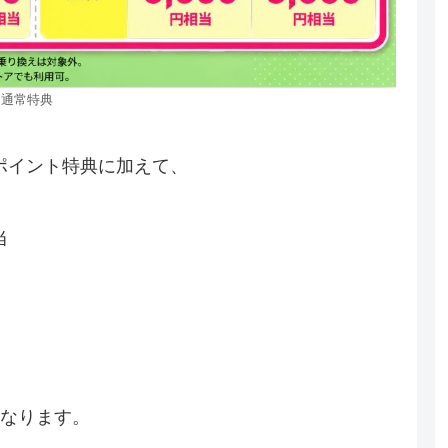
通常特典
yポイント特典に加えて、
当
なります。