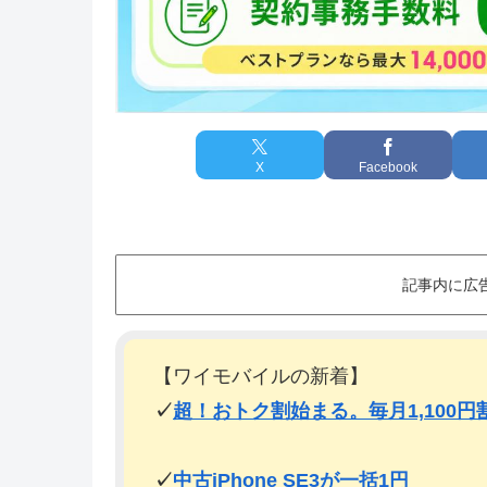
X
Facebook
記事内に広
【ワイモバイルの新着】
✓
超！おトク割始まる。毎月1,100円
✓
中古iPhone SE3が一括1円