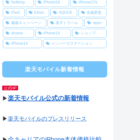
Nothing
iPhone16
iPhone17e
Pixel
IIJmio
AQUOS
名義変更
藤森キャンペーン
楽天トラベル
oppo
ahamo
iPhone15
ショップ
iPhone14
メンバーズステーション
楽天モバイル新着情報
公式HP
楽天モバイル公式の新着情報
▶
▶
楽天モバイルのプレスリリース
全キャリアのiPhone本体価格比較
▶