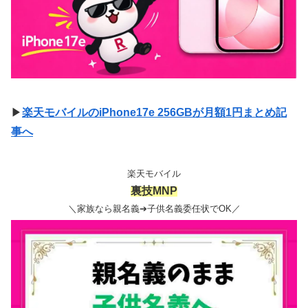
▶
楽天モバイルのiPhone17e 256GBが月額1円まとめ記
事へ
楽天モバイル
裏技MNP
＼家族なら親名義➔子供名義委任状でOK／