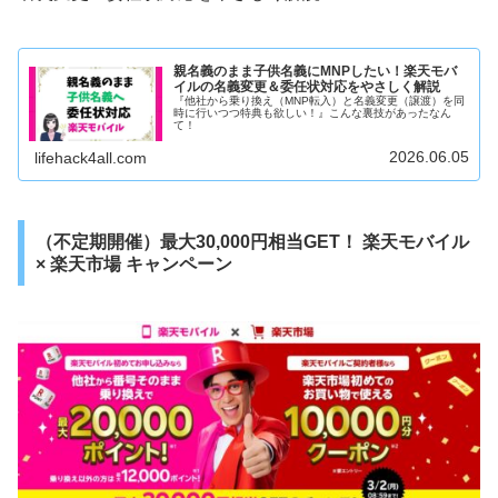
親名義のまま子供名義にMNPしたい！楽天モバ
イルの名義変更＆委任状対応をやさしく解説
『他社から乗り換え（MNP転入）と名義変更（譲渡）を同
時に行いつつ特典も欲しい！』こんな裏技があったなん
て！
2026.06.05
lifehack4all.com
（不定期開催）最大30,000円相当GET！ 楽天モバイル
× 楽天市場 キャンペーン