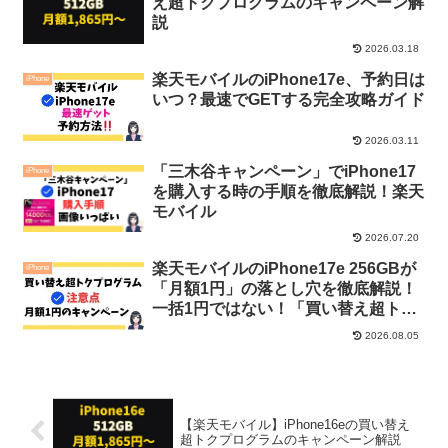
え超トクプログラムのキャンペーン解
説
2026.03.18
楽天モバイルのiPhone17e、予約日は
iPhone
いつ？最速でGETする完全攻略ガイド
2026.03.11
「三木谷キャンペーン」でiPhone17
iPhone
を購入する時の手順を徹底解説！楽天
モバイル
2026.07.20
楽天モバイルのiPhone17e 256GBが
iPhone
「月額1円」の落とし穴を徹底解説！
一括1円ではない！「買い替え超トク
プログラム」の注意点
2026.08.05
【楽天モバイル】iPhone16eの買い替え
超トクプログラムのキャンペーン解説