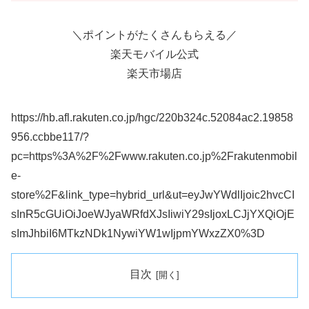
＼ポイントがたくさんもらえる／
楽天モバイル公式
楽天市場店
https://hb.afl.rakuten.co.jp/hgc/220b324c.52084ac2.19858
956.ccbbe117/?
pc=https%3A%2F%2Fwww.rakuten.co.jp%2Frakutenmobil
e-
store%2F&link_type=hybrid_url&ut=eyJwYWdlIjoic2hvcCI
sInR5cGUiOiJoeWJyaWRfdXJsIiwiY29sIjoxLCJjYXQiOjE
sImJhbiI6MTkzNDk1NywiYW1wIjpmYWxzZX0%3D
目次