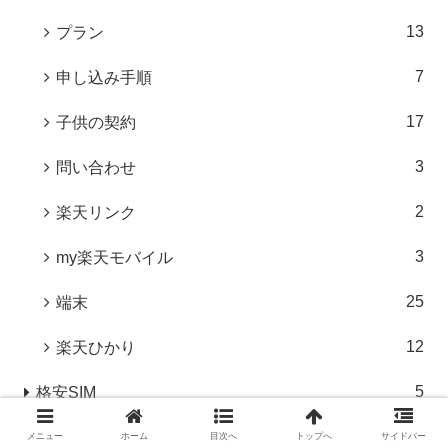
13
プラン
7
申し込み手順
17
子供の契約
3
問い合わせ
2
楽天リンク
3
my楽天モバイル
25
端末
12
楽天ひかり
5
格安SIM
3
楽天トラベル・楽天市場
メニュー
ホーム
目次へ
トップへ
サイドバー