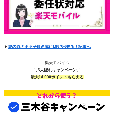
▶
親名義のまま子供名義にMNP出来る！記事へ
楽天モバイル
＼
3大隠れキャンペーン
／
最大14,000ポイントもらえる