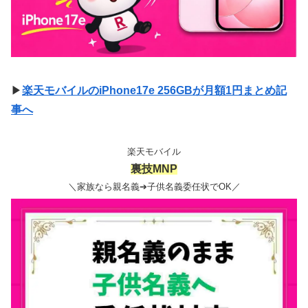
▶
楽天モバイルのiPhone17e 256GBが月額1円まとめ記
事へ
楽天モバイル
裏技MNP
＼家族なら親名義➔子供名義委任状でOK／