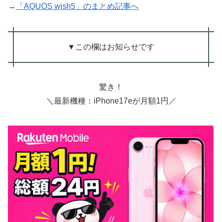
→
「AQUOS wish5」のまとめ記事へ
▼この欄はお知らせです
驚き！
＼最新機種：iPhone17eが月額1円／