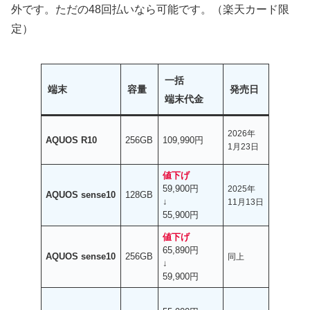
外です。ただの48回払いなら可能です。（楽天カード限
定）
一括
端末
容量
発売日
端末代金
2026年
AQUOS R10
256GB
109,990円
1月23日
値下げ
59,900円
2025年
AQUOS sense10
128GB
↓
11月13日
55,900円
値下げ
65,890円
AQUOS sense10
256GB
同上
↓
59,900円