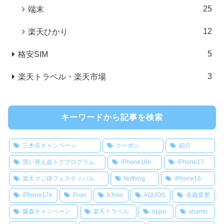
25
端末
12
楽天ひかり
5
格安SIM
3
楽天トラベル・楽天市場
キーワードから記事を検索
三木谷キャンペーン
クーポン
紹介
買い替え超トクプログラム
iPhone16e
iPhone17
楽天マジ得フェスティバル
Nothing
iPhone16
iPhone17e
Pixel
IIJmio
AQUOS
名義変更
藤森キャンペーン
楽天トラベル
oppo
ahamo