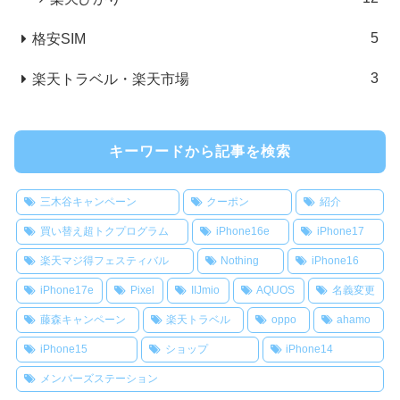
5
格安SIM
3
楽天トラベル・楽天市場
キーワードから記事を検索
三木谷キャンペーン
クーポン
紹介
買い替え超トクプログラム
iPhone16e
iPhone17
楽天マジ得フェスティバル
Nothing
iPhone16
iPhone17e
Pixel
IIJmio
AQUOS
名義変更
藤森キャンペーン
楽天トラベル
oppo
ahamo
iPhone15
ショップ
iPhone14
メンバーズステーション