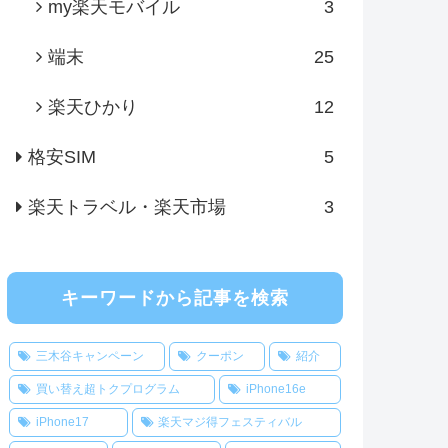
my楽天モバイル
3
端末
25
楽天ひかり
12
格安SIM
5
楽天トラベル・楽天市場
3
キーワードから記事を検索
三木谷キャンペーン
クーポン
紹介
買い替え超トクプログラム
iPhone16e
iPhone17
楽天マジ得フェスティバル