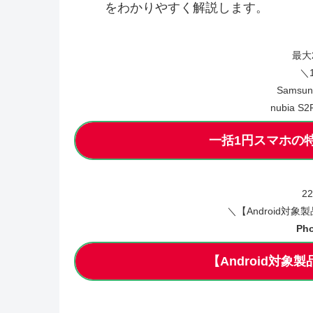
をわかりやすく解説します。
最大
＼
Samsun
nubia S
一括1円スマホの
2
＼【Android対
Pho
【Android対