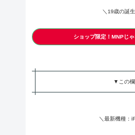
＼19歳の誕
ショップ限定！MNPじゃな
▼この欄
＼最新機種：iP